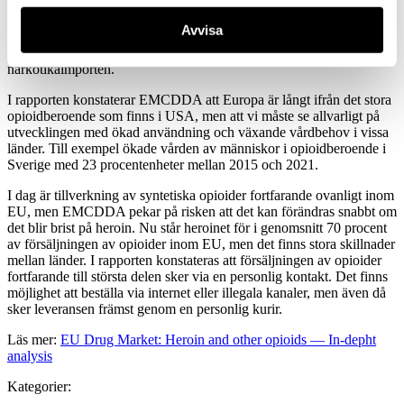
att kontrollerna vid hamnarna måste öka, eftersom det är där
importen sker. Det gäller speciellt fartyg från Turkiet och Förenade
Avvisa
Arabemiraten, som blivit en viktig hubb för narkotikasmuggling,
och hamnarna i Nederländerna, som tar emot en majoritet av
narkotikaimporten.
I rapporten konstaterar EMCDDA att Europa är långt ifrån det stora
opioidberoende som finns i USA, men att vi måste se allvarligt på
utvecklingen med ökad användning och växande vårdbehov i vissa
länder. Till exempel ökade vården av människor i opioidberoende i
Sverige med 23 procentenheter mellan 2015 och 2021.
I dag är tillverkning av syntetiska opioider fortfarande ovanligt inom
EU, men EMCDDA pekar på risken att det kan förändras snabbt om
det blir brist på heroin. Nu står heroinet för i genomsnitt 70 procent
av försäljningen av opioider inom EU, men det finns stora skillnader
mellan länder. I rapporten konstateras att försäljningen av opioider
fortfarande till största delen sker via en personlig kontakt. Det finns
möjlighet att beställa via internet eller illegala kanaler, men även då
sker leveransen främst genom en personlig kurir.
Läs mer:
EU Drug Market: Heroin and other opioids — In-depht
analysis
Kategorier: