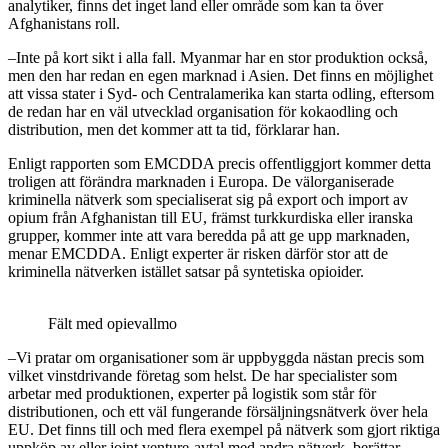
analytiker, finns det inget land eller område som kan ta över
Afghanistans roll.
–Inte på kort sikt i alla fall. Myanmar har en stor produktion också,
men den har redan en egen marknad i Asien. Det finns en möjlighet
att vissa stater i Syd- och Centralamerika kan starta odling, eftersom
de redan har en väl utvecklad organisation för kokaodling och
distribution, men det kommer att ta tid, förklarar han.
Enligt rapporten som EMCDDA precis offentliggjort kommer detta
troligen att förändra marknaden i Europa. De välorganiserade
kriminella nätverk som specialiserat sig på export och import av
opium från Afghanistan till EU, främst turkkurdiska eller iranska
grupper, kommer inte att vara beredda på att ge upp marknaden,
menar EMCDDA. Enligt experter är risken därför stor att de
kriminella nätverken istället satsar på syntetiska opioider.
Fält med opievallmo
–Vi pratar om organisationer som är uppbyggda nästan precis som
vilket vinstdrivande företag som helst. De har specialister som
arbetar med produktionen, experter på logistik som står för
distributionen, och ett väl fungerande försäljningsnätverk över hela
EU. Det finns till och med flera exempel på nätverk som gjort riktiga
uppköp av eller joint venture-avtal med andra nätverk, berättar