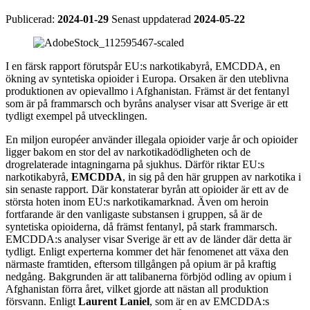
Publicerad:
2024-01-29
Senast uppdaterad
2024-05-22
I en färsk rapport förutspår EU:s narkotikabyrå, EMCDDA, en
ökning av syntetiska opioider i Europa. Orsaken är den uteblivna
produktionen av opievallmo i Afghanistan. Främst är det fentanyl
som är på frammarsch och byråns analyser visar att Sverige är ett
tydligt exempel på utvecklingen.
En miljon européer använder illegala opioider varje år och opioider
ligger bakom en stor del av narkotikadödligheten och de
drogrelaterade intagningarna på sjukhus. Därför riktar EU:s
narkotikabyrå,
EMCDDA
, in sig på den här gruppen av narkotika i
sin senaste rapport. Där konstaterar byrån att opioider är ett av de
största hoten inom EU:s narkotikamarknad. Även om heroin
fortfarande är den vanligaste substansen i gruppen, så är de
syntetiska opioiderna, då främst fentanyl, på stark frammarsch.
EMCDDA:s analyser visar Sverige är ett av de länder där detta är
tydligt. Enligt experterna kommer det här fenomenet att växa den
närmaste framtiden, eftersom tillgången på opium är på kraftig
nedgång. Bakgrunden är att talibanerna förbjöd odling av opium i
Afghanistan förra året, vilket gjorde att nästan all produktion
försvann. Enligt
Laurent Laniel
, som är en av EMCDDA:s