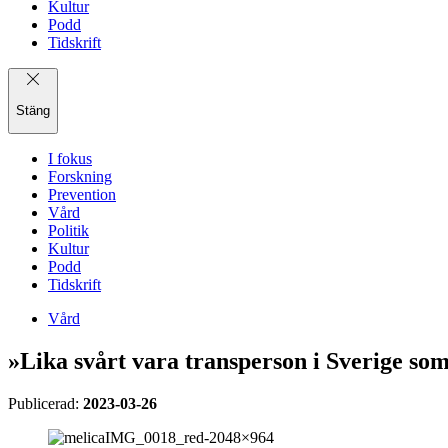
Kultur
Podd
Tidskrift
Stäng
I fokus
Forskning
Prevention
Vård
Politik
Kultur
Podd
Tidskrift
Vård
»Lika svårt vara trans­person i Sverige so
Publicerad:
2023-03-26