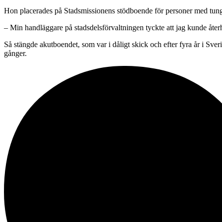
Hon placerades på Stadsmissionens stödboende för personer med tungt
– Min handläggare på stadsdelsförvaltningen tyckte att jag kunde återhä
Så stängde akutboendet, som var i dåligt skick och efter fyra år i Sve
gånger.