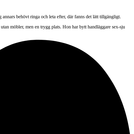
nars behövt ringa och leta efter, där fanns det lätt tillgängligt.
lt utan möbler, men en trygg plats. Hon har bytt handläggare sex-sju