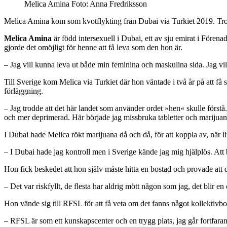
Melica Amina Foto: Anna Fredriksson
Melica Amina kom som kvotflykting från Dubai via Turkiet 2019. Trots
Melica Amina
är född intersexuell i Dubai, ett av sju emirat i Före
gjorde det omöjligt för henne att få leva som den hon är.
– Jag vill kunna leva ut både min feminina och maskulina sida. Jag vill
Till Sverige kom Melica via Turkiet där hon väntade i två år på att få
förläggning.
– Jag trodde att det här landet som använder ordet »hen« skulle först
och mer deprimerad. Här började jag missbruka tabletter och marijuan
I Dubai hade Melica rökt marijuana då och då, för att koppla av, när li
– I Dubai hade jag kontroll men i Sverige kände jag mig hjälplös. Att 
Hon fick beskedet att hon själv måste hitta en bostad och provade att
– Det var riskfyllt, de flesta har aldrig mött någon som jag, det blir en
Hon vände sig till RFSL för att få veta om det fanns något kollektiv­b
– RFSL är som ett kunskapscenter och en trygg plats, jag går fortfarand