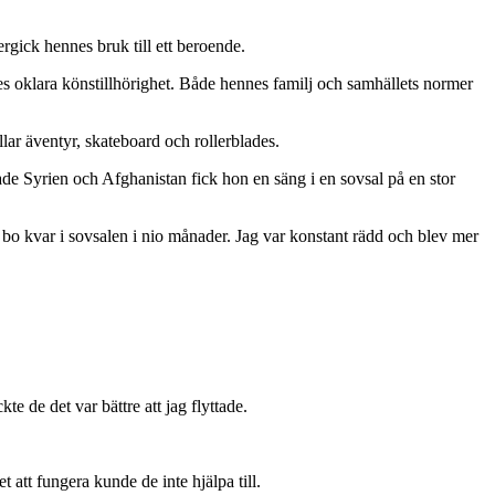
gick hennes bruk till ett beroende.
es oklara könstillhörighet. Både hennes familj och samhällets normer
llar äventyr, skateboard och rollerblades.
jade Syrien och Afghanistan fick hon en säng i en sovsal på en stor
 bo kvar i sovsalen i nio månader. Jag var konstant rädd och blev mer
te de det var bättre att jag flyttade.
 att fungera kunde de inte hjälpa till.