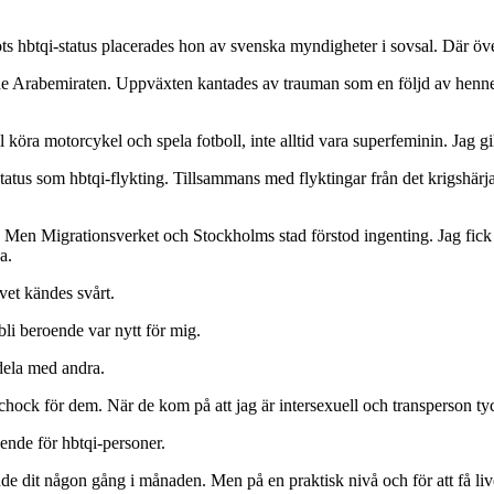
 hbtqi-status placerades hon av svenska myndigheter i sovsal. Där över
nade Arab­emiraten. Uppväxten kantades av trauman som en följd av henn
 köra motorcykel och spela fotboll, inte alltid vara superfeminin. Jag gi
 status som hbtqi-flykting. Tillsammans med flyktingar från det krigshär
å. Men Migrationsverket och Stockholms stad förstod ingenting. Jag fick
a.
vet kändes svårt.
bli beroende var nytt för mig.
 dela med andra.
 chock för dem. När de kom på att jag är intersexuell och transperson tyck
oende för hbtqi-personer.
e dit någon gång i månaden. Men på en praktisk nivå och för att få livet