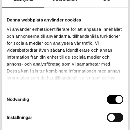
Prevention
Islandsmodellen har inte utvärderats
Denna webbplats använder cookies
utanför Island
Vi använder enhetsidentifierare för att anpassa innehållet
och annonserna till användarna, tillhandahålla funktioner
Islandsmodellen har ännu inte utvärderats utanför Island och en
för sociala medier och analysera vår trafik. Vi
samling forskare vill se starkare evidens före den sprids mer.
Effektutvärderingar tar tid, svarar Planet Youth. Har modellens
vidarebefordrar även sådana identifierare och annan
spridning till ett ...
information från din enhet till de sociala medier och
annons- och analysföretag som vi samarbetar med.
Dessa kan i sin tur kombinera informationen med annan
Prevention
information som du har tillhandahållit eller som de har
samlat in när du har använt deras tjänster.
SIMON årets förebyggare 2020
Samtyckesval
Riksförbundet Svenskar och invandrare mot narkotika, SIMON, är
Nödvändig
en bro mellan det svenska samhället och invandrade familjer. Det är
en lucka vi fyller, säger Redar Baskin, ordförande för folkrörelsen
som ...
Inställningar