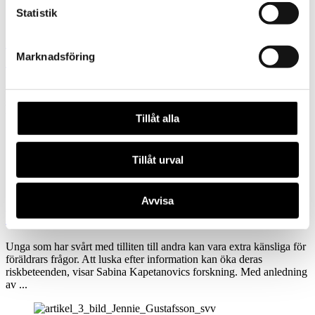
Prevention
Statistik
»Tobaken står inte högt i kurs på ANDTS-
Marknadsföring
området«
Många kan tro att tobaksfrågan är löst, men det är för tidigt att
stänga den dörren, säger Rosaria Galanti om det svaga intresset för
tobaksfrågor inom prevention. Nu ska hon ...
Tillåt alla
Tillåt urval
Prevention
Avvisa
Nyfikenhet eller kontroll?
Unga som har svårt med tilliten till andra kan vara extra känsliga för
föräldrars frågor. Att luska efter information kan öka deras
riskbeteenden, visar Sabina Kapetanovics forskning. Med anledning
av ...