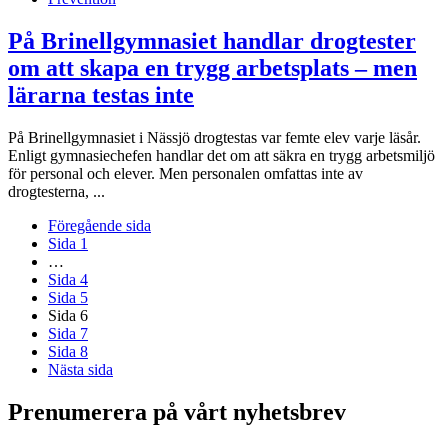
På Brinellgymnasiet handlar drogtester
om att skapa en trygg arbetsplats – men
lärarna testas inte
På Brinellgymnasiet i Nässjö drogtestas var femte elev varje läsår.
Enligt gymnasiechefen handlar det om att säkra en trygg arbetsmiljö
för personal och elever. Men personalen omfattas inte av
drogtesterna, ...
Föregående sida
Sida
1
…
Sida
4
Sida
5
Sida
6
Sida
7
Sida
8
Nästa sida
Prenumerera på vårt nyhetsbrev