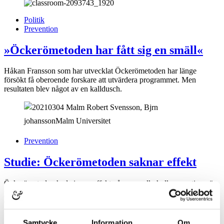
Politik
Prevention
»Öckerömetoden har fått sig en smäll«
Håkan Fransson som har utvecklat Öckerömetoden har länge
försökt få oberoende forskare att utvärdera programmet. Men
resultaten blev något av en kalldusch.
Prevention
Studie: Öckerömetoden saknar effekt
Öckerömetoden hade ingen effekt på ungas alkoholkonsumtion när
programmet för första gången utvärderades vetenskapligt. Det visar
en ny studie från Malmö universitet.
Samtycke
Information
Om