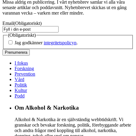
Missa aldrig en publicering. I vårt nyhetsbrev samlar vi alla våra
senaste artiklar och poddavsnitt. Nyhetsbrevet skickas ut en gång
varannan vecka – varken mer eller mindre.
Email
(Obligatoriskt)
(Obligatoriskt)
Jag godkänner
integritetspolicyn
.
I fokus
Forskning
Prevention
Vård
Politik
Kultur
Podd
Om Alkohol & Narkotika
Alkohol & Narkotika är en självständig webbtidskrift. Vi
granskar och bevakar forskning, politik, förebyggande arbete
och andra frågor med koppling till alkohol, narkotika,
dopning, tobak eller spel om pengar.